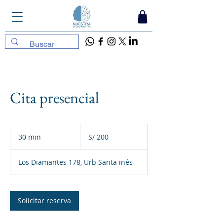
Cita presencial
200
soles
30 min
3
S/ 200
peruanos
0
Los Diamantes 178, Urb Santa inés
m
i
n
Solicitar reserva