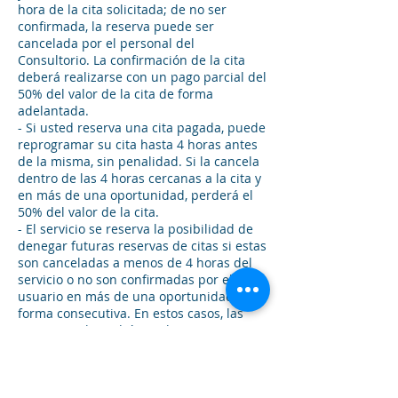
hora de la cita solicitada; de no ser
confirmada, la reserva puede ser
cancelada por el personal del
Consultorio. La confirmación de la cita
deberá realizarse con un pago parcial del
50% del valor de la cita de forma
adelantada.
- Si usted reserva una cita pagada, puede
reprogramar su cita hasta 4 horas antes
de la misma, sin penalidad. Si la cancela
dentro de las 4 horas cercanas a la cita y
en más de una oportunidad, perderá el
50% del valor de la cita.
- El servicio se reserva la posibilidad de
denegar futuras reservas de citas si estas
son canceladas a menos de 4 horas del
servicio o no son confirmadas por el
usuario en más de una oportunidad y de
forma consecutiva. En estos casos, las
reservas solo podrán realizarse si se
hacen con el pago anticipado, y en el
caso de no volver a acudir a la cita, solo
procederá la devolución del 50% del
monto cancelado o el pago de un 50%