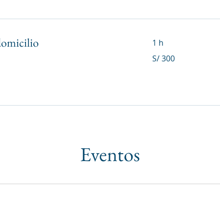
domicilio
1 h
300
S/ 300
soles
peruanos
Eventos