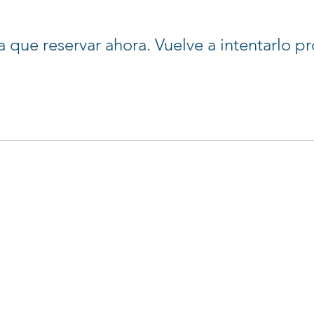
 que reservar ahora. Vuelve a intentarlo pr
Telf: 959031098
info@nuestrasaludmental.com
Calle Los Diamantes 178, Urb. Santa Inés, Trujillo