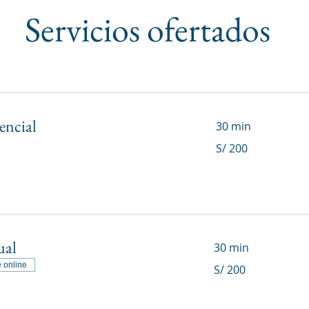
Servicios ofertados
encial
30 min
200
S/ 200
soles
peruanos
ual
30 min
200
 online
S/ 200
soles
peruanos