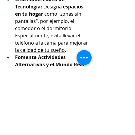
Tecnología:
 Designa 
espacios 
en tu hogar
 como "zonas sin 
pantallas", por ejemplo, el 
comedor o el dormitorio. 
Especialmente, evita llevar el 
teléfono a la cama para 
mejorar 
la calidad de tu sueño
.
Fomenta Actividades 
Alternativas y el Mundo Real:
Prioriza la participación en 
actividades físicas
, hobbies, 
lectura de libros, pasar tiempo 
en la naturaleza y la 
interacción social presencial
. 
Reemplaza el tiempo de pantalla 
con experiencias 
enriquecedoras fuera de línea.
Practica el "Detox Digital":