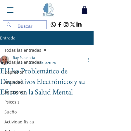
Entrada
Todas las entradas
Ray Plasencia
Todas las entradas
7 jul 2025
4 min de lectura
El Uso Problemático de
Depresión
Dispositivos Electrónicos y su
Ansiedad
Efecto en la Salud Mental
Adicciones
Psicosis
Sueño
Actividad física